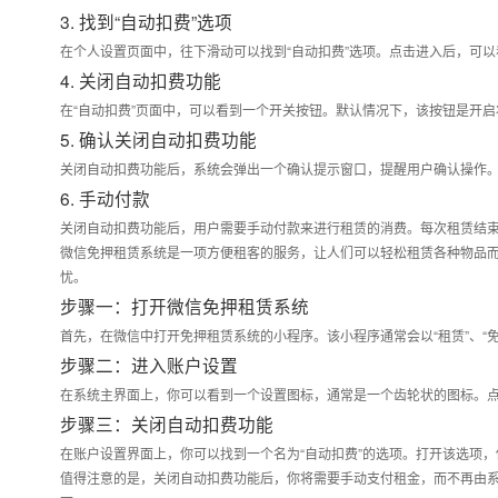
3. 找到“自动扣费”选项
在个人设置页面中，往下滑动可以找到“自动扣费”选项。点击进入后，可
4. 关闭自动扣费功能
在“自动扣费”页面中，可以看到一个开关按钮。默认情况下，该按钮是开
5. 确认关闭自动扣费功能
关闭自动扣费功能后，系统会弹出一个确认提示窗口，提醒用户确认操作
6. 手动付款
关闭自动扣费功能后，用户需要手动付款来进行租赁的消费。每次租赁结
微信免押租赁系统是一项方便租客的服务，让人们可以轻松租赁各种物品
忧。
步骤一：打开微信免押租赁系统
首先，在微信中打开免押租赁系统的小程序。该小程序通常会以“租赁”、“
步骤二：进入账户设置
在系统主界面上，你可以看到一个设置图标，通常是一个齿轮状的图标。点
步骤三：关闭自动扣费功能
在账户设置界面上，你可以找到一个名为“自动扣费”的选项。打开该选项
值得注意的是，关闭自动扣费功能后，你将需要手动支付租金，而不再由