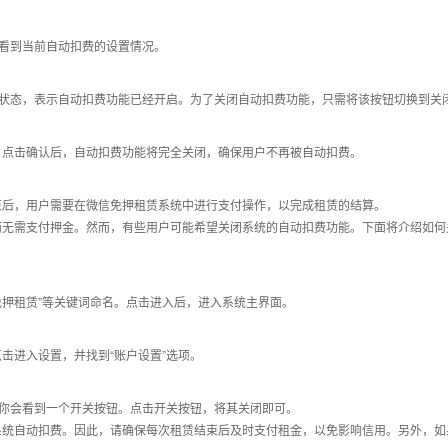
以看到当前自动扣费的设置情况。
启状态，表示自动扣费功能已经开启。为了关闭自动扣费功能，只需将该按钮切换到关
。点击确认后，自动扣费功能将完全关闭，确保用户不再被自动扣费。
束后，用户需要在微信免押租赁系统中进行支付操作，以完成租赁的结算。
而无需支付押金。然而，有些用户可能希望关闭系统的自动扣费功能。下面将介绍如何
免押租赁”等关键词命名。点击进入后，进入系统主界面。
击进入设置，并找到“账户设置”选项。
，你会看到一个开关按钮。点击开关按钮，将其关闭即可。
系统自动扣费。因此，请确保每次租赁结束后及时支付租金，以免影响信用。另外，如