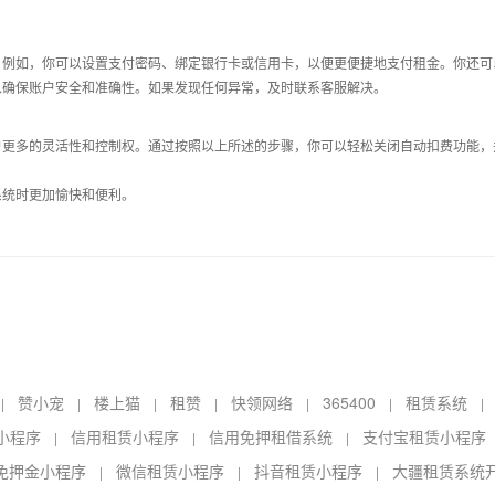
。例如，你可以设置支付密码、绑定银行卡或信用卡，以便更便捷地支付租金。你还可
以确保账户安全和准确性。如果发现任何异常，及时联系客服解决。
户更多的灵活性和控制权。通过按照以上所述的步骤，你可以轻松关闭自动扣费功能，
系统时更加愉快和便利。
赞小宠
楼上猫
租赞
快领网络
365400
租赁系统
|
|
|
|
|
|
小程序
信用租赁小程序
信用免押租借系统
支付宝租赁小程序
|
|
|
免押金小程序
微信租赁小程序
抖音租赁小程序
大疆租赁系统
|
|
|