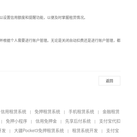
以设置信用额度和提醒功能，以便及时掌握租赁情况。
并根据个人需要进行账户管理。无论是关闭自动扣费还是进行账户管理，都
返回
信用租赁系统
免押租赁系统
手机租赁系统
金融租赁
|
|
|
|
免押小程序
信用免押金
先享后付系统
支付宝代扣
|
|
|
|
开发
大疆Pocket3免押租赁系统
租赁系统开发
支付宝
|
|
|