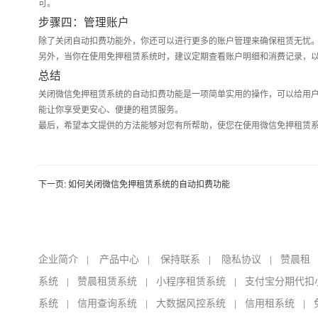
可。
步骤四：管理账户
除了关闭自动扣费功能外，你还可以进行更多的账户管理来确保租赁无忧
另外，当你在使用免押租赁系统时，建议定期查看账户明细和消费记录，
总结
关闭微信免押租赁系统的自动扣费功能是一项简单实用的操作，可以给用
能让你享受更安心、便捷的租赁服务。
最后，希望本文提供的方法能够对您有所帮助，使您在使用微信免押租赁
下一页:
如何关闭微信免押租赁系统的自动扣费功能
企业简介
产品中心
保持联系
隐私协议
赞晨租
|
|
|
|
系统
赞晨租赁系统
小程序租赁系统
支付宝分期代扣
|
|
|
系统
信用查询系统
大数据风控系统
信用租系统
|
|
|
|