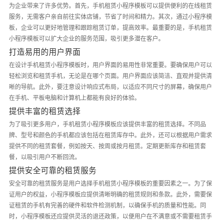
为企业带来了许多优势。首先，手机租赁小程序模板可以提供便利的在线租赁
服务，无需客户亲自前往实体店铺，节省了时间和精力。其次，通过小程序模
板，企业可以更好地管理和跟踪租赁订单，提高效率。最重要的是，手机租赁
小程序模板可以扩大企业的服务范围，吸引更多潜在客户。
打造易用的用户界面
在设计手机租赁小程序模板时，用户界面的易用性非常重要。要确保用户可以
轻松浏览和租赁手机，无论是在哪个页面。用户界面应该简洁、直观并提供清
晰的导航。此外，要注意设计响应式布局，以适应不同尺寸的屏幕，确保用户
在手机、平板电脑和计算机上都能有良好的体验。
提供丰富的租赁选择
为了吸引更多用户，手机租赁小程序模板应该提供丰富的租赁选择。不同品
牌、型号和颜色的手机都应该包括在租赁库存中。此外，还可以根据用户需求
提供不同的租赁套餐，例如按天、按周或按月租赁。定期更新库存和租赁套
餐，以吸引用户不断回流。
提供安全可靠的租赁服务
安全可靠的租赁服务是用户选择手机租赁小程序模板的重要因素之一。为了保
证用户的权益，小程序模板应提供清晰明确的租赁规则和条款。此外，需要保
证租赁的手机有完善的硬件和软件检测机制，以确保手机的质量和性能。同
时，小程序模板还应提供灵活的退还政策，以便用户在不满意或不需要租赁手