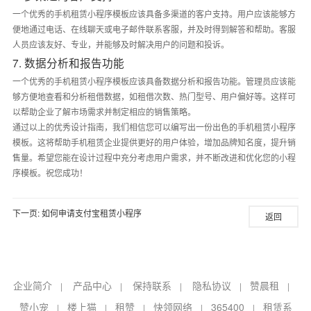
一个优秀的手机租赁小程序模板应该具备多渠道的客户支持。用户应该能够方
便地通过电话、在线聊天或电子邮件联系客服，并及时得到解答和帮助。客服
人员应该友好、专业，并能够及时解决用户的问题和投诉。
7. 数据分析和报告功能
一个优秀的手机租赁小程序模板应该具备数据分析和报告功能。管理员应该能
够方便地查看和分析租借数据，如租借次数、热门型号、用户偏好等。这样可
以帮助企业了解市场需求并制定相应的销售策略。
通过以上的优秀设计指南，我们相信您可以编写出一份出色的手机租赁小程序
模板。这将帮助手机租赁企业提供更好的用户体验，增加品牌知名度，提升销
售量。希望您能在设计过程中充分考虑用户需求，并不断改进和优化您的小程
序模板。祝您成功！
下一页:
如何申请支付宝租赁小程序
返回
企业简介
产品中心
保持联系
隐私协议
赞晨租
|
|
|
|
|
赞小宠
楼上猫
租赞
快领网络
365400
租赁系
|
|
|
|
|