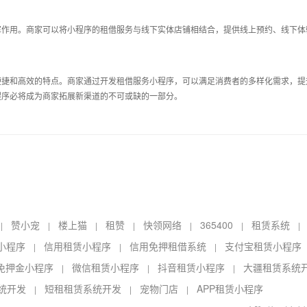
挥作用。商家可以将小程序的租借服务与线下实体店铺相结合，提供线上预约、线下体
便捷和高效的特点。商家通过开发租借服务小程序，可以满足消费者的多样化需求，提
程序必将成为商家拓展新渠道的不可或缺的一部分。
赞小宠
楼上猫
租赞
快领网络
365400
租赁系统
|
|
|
|
|
|
小程序
信用租赁小程序
信用免押租借系统
支付宝租赁小程序
|
|
|
免押金小程序
微信租赁小程序
抖音租赁小程序
大疆租赁系统
|
|
|
统开发
短租租赁系统开发
宠物门店
APP租赁小程序
|
|
|