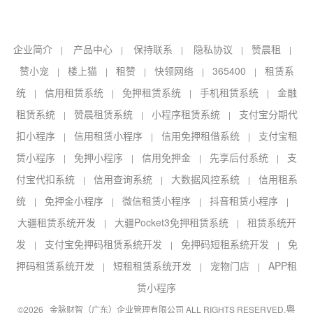
企业简介
产品中心
保持联系
隐私协议
赞晨租
|
|
|
|
|
赞小宠
楼上猫
租赞
快领网络
365400
租赁系
|
|
|
|
|
统
信用租赁系统
免押租赁系统
手机租赁系统
金融
|
|
|
|
租赁系统
赞晨租赁系统
小程序租赁系统
支付宝分期代
|
|
|
扣小程序
信用租赁小程序
信用免押租借系统
支付宝租
|
|
|
赁小程序
免押小程序
信用免押金
先享后付系统
支
|
|
|
|
付宝代扣系统
信用查询系统
大数据风控系统
信用租系
|
|
|
统
免押金小程序
微信租赁小程序
抖音租赁小程序
|
|
|
|
大疆租赁系统开发
大疆Pocket3免押租赁系统
租赁系统开
|
|
发
支付宝免押码租赁系统开发
免押码短租系统开发
免
|
|
|
押码租赁系统开发
短租租赁系统开发
宠物门店
APP租
|
|
|
赁小程序
粤
©2026 金脉财智（广东）企业管理有限公司 ALL RIGHTS RESERVED.