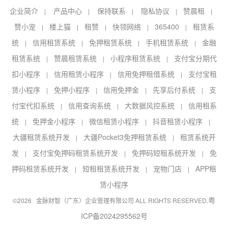
企业简介
产品中心
保持联系
隐私协议
赞晨租
|
|
|
|
|
赞小宠
楼上猫
租赞
快领网络
365400
租赁系
|
|
|
|
|
统
信用租赁系统
免押租赁系统
手机租赁系统
金融
|
|
|
|
租赁系统
赞晨租赁系统
小程序租赁系统
支付宝分期代
|
|
|
扣小程序
信用租赁小程序
信用免押租借系统
支付宝租
|
|
|
赁小程序
免押小程序
信用免押金
先享后付系统
支
|
|
|
|
付宝代扣系统
信用查询系统
大数据风控系统
信用租系
|
|
|
统
免押金小程序
微信租赁小程序
抖音租赁小程序
|
|
|
|
大疆租赁系统开发
大疆Pocket3免押租赁系统
租赁系统开
|
|
发
支付宝免押码租赁系统开发
免押码短租系统开发
免
|
|
|
押码租赁系统开发
短租租赁系统开发
宠物门店
APP租
|
|
|
赁小程序
粤
©2026 金脉财智（广东）企业管理有限公司 ALL RIGHTS RESERVED.
ICP备2024295562号